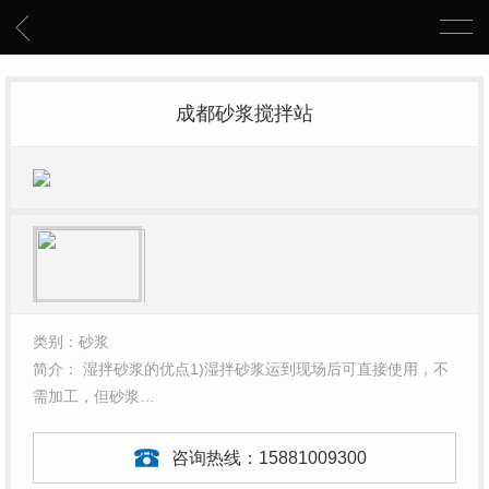
成都砂浆搅拌站
类别：砂浆
简介： 湿拌砂浆的优点1)湿拌砂浆运到现场后可直接使用，不
需加工，但砂浆…
咨询热线：
15881009300